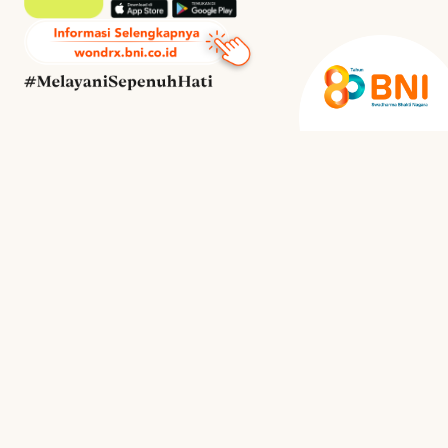
TENTANG
Rasakan pengalaman
yang menghubungkan
berbagai kebutuhan
dalam satu ekosistem.